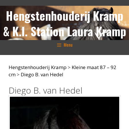
Ga
Hengstenhouderij Kramp
naar
de
inhoud
& K.I. Station Laura Kramp
Menu
Hengstenhouderij Kramp
>
Kleine maat 87 – 92
cm
>
Diego B. van Hedel
Diego B. van Hedel