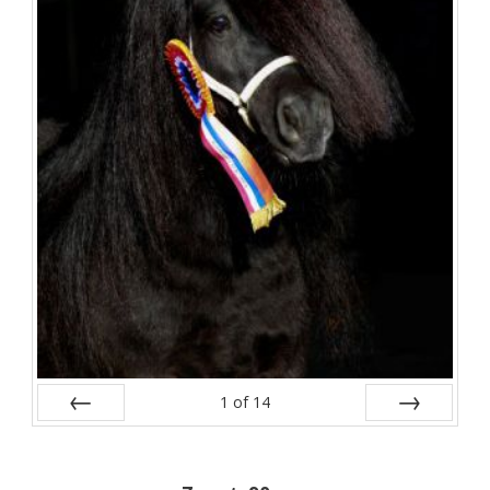
1
of
14
Vorige
Volgende