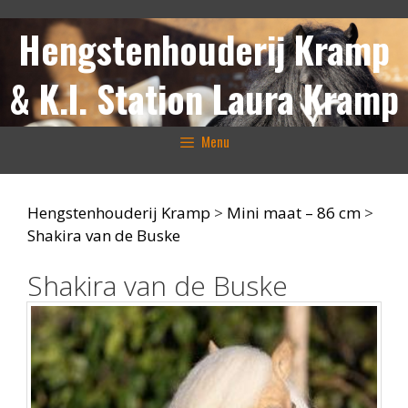
Ga
Hengstenhouderij Kramp
naar
de
inhoud
& K.I. Station Laura Kramp
Menu
Hengstenhouderij Kramp
>
Mini maat – 86 cm
>
Shakira van de Buske
Shakira van de Buske