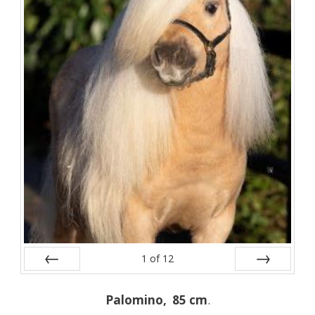
1
of
12
Vorige
Volgende
Palomino, 85 cm
.