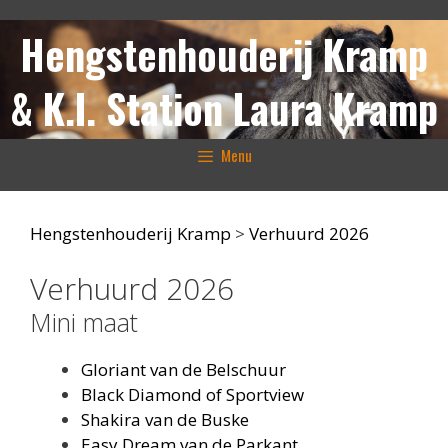
Ga
Hengstenhouderij Kramp
naar
de
inhoud
& K.I. Station Laura Kramp
Menu
Hengstenhouderij Kramp
>
Verhuurd 2026
Verhuurd 2026
Mini maat
Gloriant van de Belschuur
Black Diamond of Sportview
Shakira van de Buske
Easy Dream van de Parkant