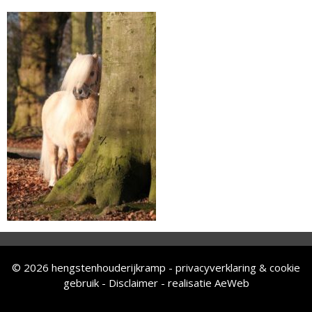
© 2026 hengstenhouderijkramp -
privacyverklaring & cookie
gebruik
-
Disclaimer
-
realisatie AeWeb