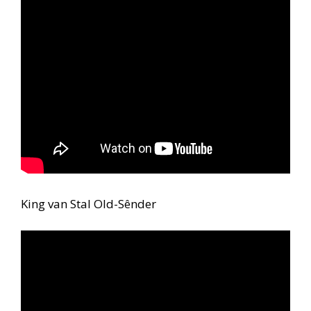
King van Stal Old-Sênder