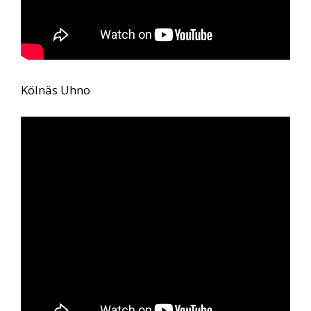
Kölnäs Uhno